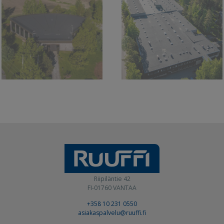
Riipiläntie 42
FI-01760 VANTAA
+358 10 231 0550
asiakaspalvelu@ruuffi.fi