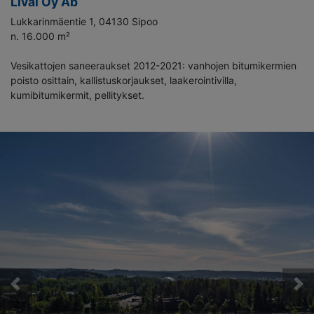
Lival Oy Ab
Lukkarinmäentie 1, 04130 Sipoo
n. 16.000 m²
Vesikattojen saneeraukset 2012-2021: vanhojen bitumikermien
poisto osittain, kallistuskorjaukset, laakerointivilla,
kumibitumikermit, pellitykset.
Previous
Ne