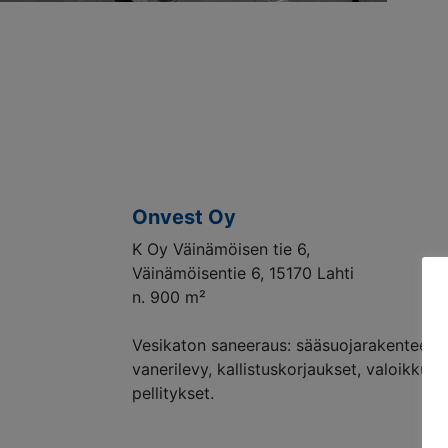
Onvest Oy
K Oy Väinämöisen tie 6,
Väinämöisentie 6, 15170 Lahti
n. 900 m²
Vesikaton saneeraus: sääsuojarakenteet,
vanerilevy, kallistuskorjaukset, valoikkun
pellitykset.