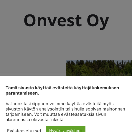
Onvest Oy
Tämä sivusto käyttää evästeitä käyttäjäkokemuksen
parantamiseen.
 bitumikermien purku, OSB-
Valinnoistasi riippuen voimme käyttää evästeitä myös
at, kumibitumikermit,
sivuston käytön analysointiin tai sinulle sopivan mainonnan
tarjoamiseen. Voit muuttaa evästeasetuksia sivun
alareunassa olevasta linkistä.
Evästeasetukset
Hyväksy evästeet