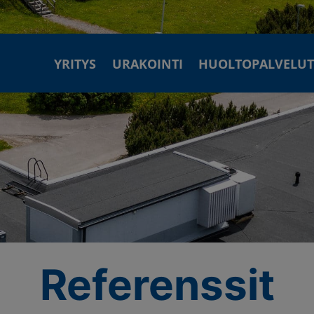
YRITYS
URAKOINTI
HUOLTOPALVELU
Referenssit